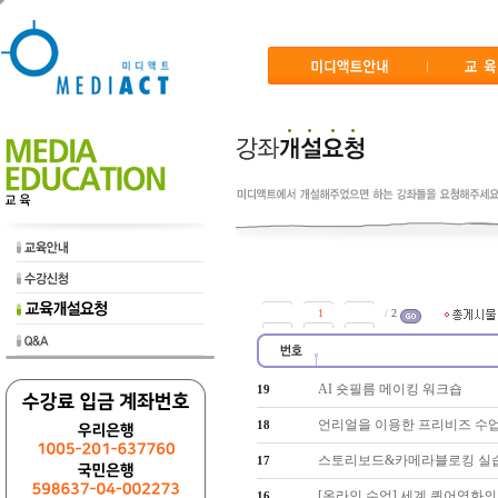
/
2
AI 숏필름 메이킹 워크숍
19
언리얼을 이용한 프리비즈 수
18
스토리보드&카메라블로킹 실
17
[온라인 수업] 세계 퀴어영화의
16