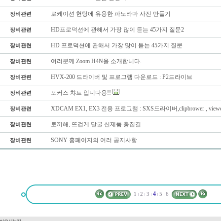
로케이션 헌팅에 유용한 파노라마 사진 만들기
장비관련
HD프로덕션에 관해서 가장 많이 듣는 45가지 질문2
장비관련
HD 프로덕션에 관해서 가장 많이 듣는 45가지 질문
장비관련
여러분께 Zoom H4N을 소개합니다.
장비관련
HVX-200 드라이버 및 프로그램 다운로드 : P2드라이브
장비관련
포커스 챠트 입니다용!!
장비관련
XDCAM EX1, EX3 전용 프로그램 : SXS드라이버,clipbrower , viewe
장비관련
토끼해, 뜨겁게 달굴 신제품 총집결
장비관련
SONY 홈페이지의 여러 공지사항
장비관련
4
1
2
3
5
6