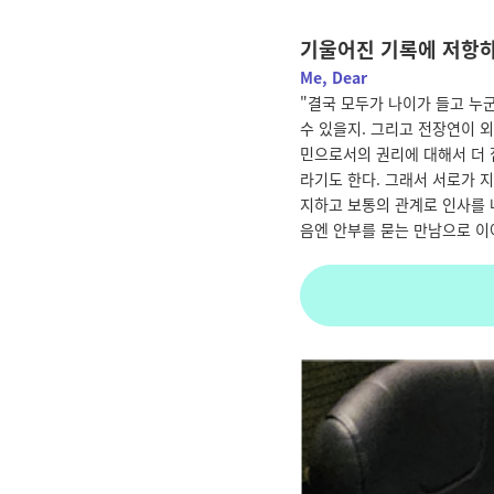
기울어진 기록에 저항하
Me, Dear
"
결국
모두가
나이가
들고
누
수
있을지
.
그리고
전장연이
외
민으로서의
권리에
대해서
더
라기도
한다
.
그래서
서로가
지
지하고
보통의
관계로
인사를
음엔
안부를
묻는
만남으로
이