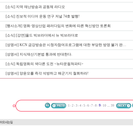
[소식]
지역 재난방송과 공동체 라디오
[소식]
진보적 미디어 운동 연구 저널 74호 발행!
[행사소개]
영화·영상산업 패러다임의 변화에 따른 혁신방안 토론회
[소식]
[강연]올드 빅브라더에서 뉴 빅브라더로
[성명서]
KCN 금강방송은 시청자참여프로그램에 대한 부당한 방영 불가 판…
[성명서]
지식재산기본법 통과에 반대한다.
[소식]
독립영화의 색다른 도전 <뉴타운컬쳐파티>
[성명서]
양윤모를 즉각 석방하고 해군기지 철회하라!
9
...
1
2
3
4
5
6
7
8
10
39