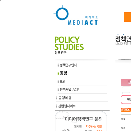
304
303