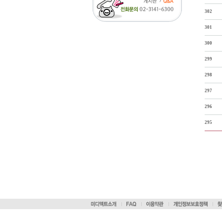
302
301
300
299
298
297
296
295