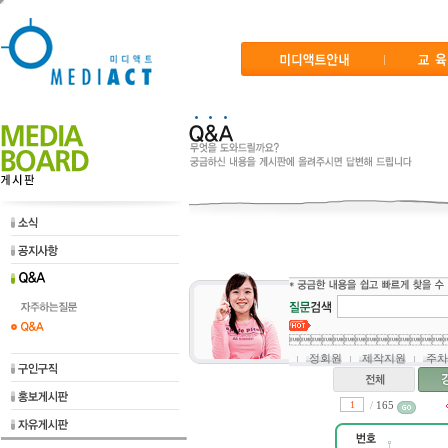

정회원
제작지원
주차
/
165