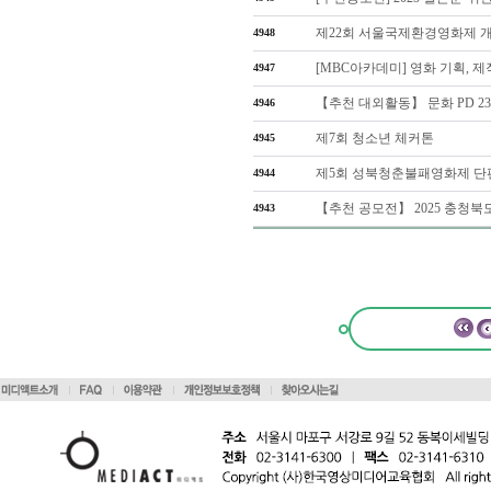
제22회 서울국제환경영화제 
4948
[MBC아카데미] 영화 기획, 제
4947
【추천 대외활동】 문화 PD 2
4946
제7회 청소년 체커톤
4945
제5회 성북청춘불패영화제 단편영
4944
【추천 공모전】 2025 충청북
4943