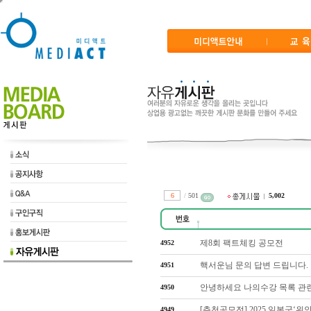
/
501
5,002
제8회 팩트체킹 공모전
4952
핵서운님 문의 답변 드립니다.
4951
안녕하세요 나의수강 목록 관련
4950
[추천공모전] 2025 일본군‘위
4949